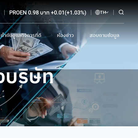
PROEN 0.98 บาท +0.01(+1.03%)
TH
กำกับดูแลกิจการที่ดี
ห้องข่าว
สอบถามข้อมูล
กำกับดูแลกิจการที่ดี และเอกสารดาวน์โหลด
ข่าวแจ้งตลาดหลักทรัพย์
ติดต่อนักลงทุนสัมพันธ์
ี
บายต่อต้านการทุจริตและแจ้งเบาะแส
ข่าวจากสื่อสิ่งพิมพ์ออนไลน์
อีเมลรับข่าวสาร
งบริษัท
การโฆษณาทางสื่ออิเล็กทรอนิกส์
จรรยาบรรณนักลงทุนสัมพันธ์