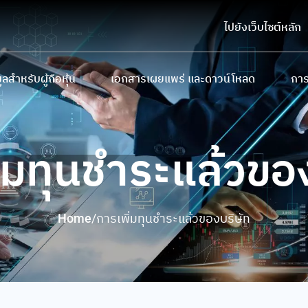
ไปยังเว็บไซต์หลัก
ูลสำหรับผู้ถือหุ้น
เอกสารเผยแพร่ และดาวน์โหลด
การ
ถือหุ้นรายใหญ่
หนังสือชี้ชวนเสนอขายหลักทรัพย์
การ
บายและการจ่ายเงินปันผล
แบบ 56-1 One Report และรายงานประจำป
นโย
่มทุนชำระแล้วขอ
ประชุมผู้ถือหุ้น
รายงานความยั่งยืน
ทินนักลงทุน
เอกสารนำเสนอและเว็บแคสต์
Home
/
การเพิ่มทุนชำระแล้วของบริษัท
มูลสำหรับผู้ถือใบสำคัญแสดงสิทธิ
ดาวน์โหลดเอกสาร