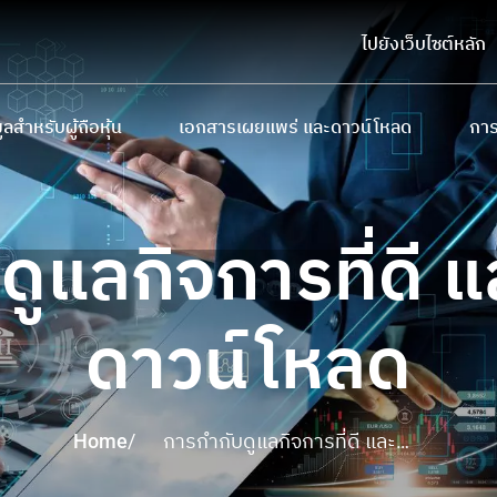
ไปยังเว็บไซต์หลัก
ูลสำหรับผู้ถือหุ้น
เอกสารเผยแพร่ และดาวน์โหลด
การ
ถือหุ้นรายใหญ่
หนังสือชี้ชวนเสนอขายหลักทรัพย์
การ
บายและการจ่ายเงินปันผล
แบบ 56-1 One Report และรายงานประจำป
นโย
ดูแลกิจการที่ดี 
ประชุมผู้ถือหุ้น
รายงานความยั่งยืน
ทินนักลงทุน
เอกสารนำเสนอและเว็บแคสต์
ดาวน์โหลด
มูลสำหรับผู้ถือใบสำคัญแสดงสิทธิ
ดาวน์โหลดเอกสาร
Home
/
การกำกับดูแลกิจการที่ดี และ
เอกสารดาวน์โหลด