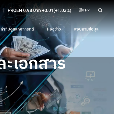
PROEN 0.98 บาท +0.01(+1.03%)
TH
กำกับดูแลกิจการที่ดี
ห้องข่าว
สอบถามข้อมูล
กำกับดูแลกิจการที่ดี และเอกสารดาวน์โหลด
ข่าวแจ้งตลาดหลักทรัพย์
ติดต่อนักลงทุนสัมพันธ์
ี
บายต่อต้านการทุจริตและแจ้งเบาะแส
ข่าวจากสื่อสิ่งพิมพ์ออนไลน์
อีเมลรับข่าวสาร
และเอกสาร
การโฆษณาทางสื่ออิเล็กทรอนิกส์
จรรยาบรรณนักลงทุนสัมพันธ์