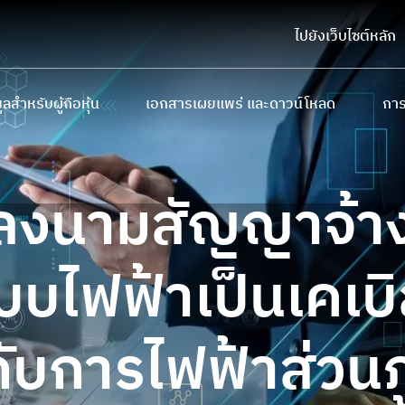
ไปยังเว็บไซต์หลัก
ูลสำหรับผู้ถือหุ้น
เอกสารเผยแพร่ และดาวน์โหลด
การ
ถือหุ้นรายใหญ่
หนังสือชี้ชวนเสนอขายหลักทรัพย์
การ
บายและการจ่ายเงินปันผล
แบบ 56-1 One Report และรายงานประจำป
นโย
ลงนามสัญญาจ้าง
ประชุมผู้ถือหุ้น
รายงานความยั่งยืน
ทินนักลงทุน
เอกสารนำเสนอและเว็บแคสต์
บบไฟฟ้าเป็นเคเบิ
มูลสำหรับผู้ถือใบสำคัญแสดงสิทธิ
ดาวน์โหลดเอกสาร
กับการไฟฟ้าส่วนภ