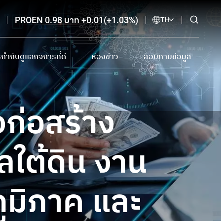
PROEN 0.98 บาท +0.01(+1.03%)
TH
กำกับดูแลกิจการที่ดี
ห้องข่าว
สอบถามข้อมูล
กำกับดูแลกิจการที่ดี และเอกสารดาวน์โหลด
ข่าวแจ้งตลาดหลักทรัพย์
ติดต่อนักลงทุนสัมพันธ์
ี
บายต่อต้านการทุจริตและแจ้งเบาะแส
ข่าวจากสื่อสิ่งพิมพ์ออนไลน์
อีเมลรับข่าวสาร
ก่อสร้าง
การโฆษณาทางสื่ออิเล็กทรอนิกส์
จรรยาบรรณนักลงทุนสัมพันธ์
ลใต้ดิน งาน
ูมิภาค และ