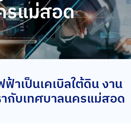
ครแม่สอด
้าเป็นเคเบิลใต้ดิน งาน
ยธากับเทศบาลนครแม่สอด