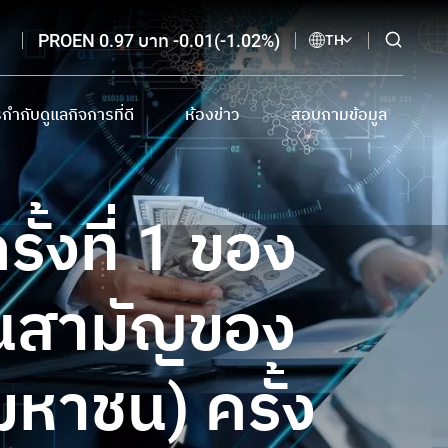
PROEN 0.97 บาท -0.01(-1.02%)
TH
กำกับดูแลกิจการที่ดี
ห้องข่าว
สอบถามข้อมูล
กำกับดูแลกิจการที่ดี และเอกสารดาวน์โหลด
ข่าวแจ้งตลาดหลักทรัพย์
ติดต่อนักลงทุนสัมพันธ์
ี
บายต่อต้านการทุจริตและแจ้งเบาะแส
ข่าวจากสื่อสิ่งพิมพ์ออนไลน์
อีเมลรับข่าวสาร
ั้งที่ 1 ของ
การโฆษณาทางสื่ออิเล็กทรอนิกส์
จรรยาบรรณนักลงทุนสัมพันธ์
ุ้นสามัญของ
มหาชน) ครั้ง