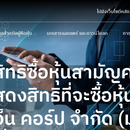
ไปยังเว็บไซต์หลัก
ูลสำหรับผู้ถือหุ้น
เอกสารเผยแพร่ และดาวน์โหลด
การ
ถือหุ้นรายใหญ่
หนังสือชี้ชวนเสนอขายหลักทรัพย์
การ
บายและการจ่ายเงินปันผล
แบบ 56-1 One Report และรายงานประจำป
นโย
ิทธิซื้อหุ้นสามัญคร
ประชุมผู้ถือหุ้น
รายงานความยั่งยืน
ทินนักลงทุน
เอกสารนำเสนอและเว็บแคสต์
งสิทธิที่จะซื้อห
มูลสำหรับผู้ถือใบสำคัญแสดงสิทธิ
ดาวน์โหลดเอกสาร
อ็น คอร์ป จำกัด (