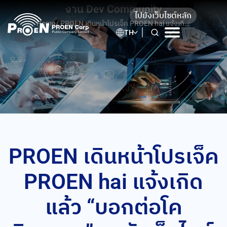
Skip
งาน Dev Community
ไปยังเว็บไซต์หลัก
to
Home
/
PROEN เดินหน้าโปรเจ็ค PROEN hai แจ้งเกิด
content
TH
แล้ว “บอกต่อโควิด.com”พอทัลเว็บไซต์เพื่อ
สังคมจากผลงาน Dev Community
PROEN เดินหน้าโปรเจ็ค
PROEN hai แจ้งเกิด
แล้ว “บอกต่อโค