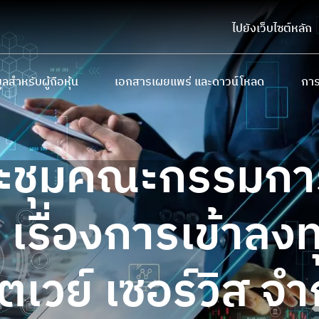
ไปยังเว็บไซต์หลัก
ูลสำหรับผู้ถือหุ้น
เอกสารเผยแพร่ และดาวน์โหลด
การ
ถือหุ้นรายใหญ่
หนังสือชี้ชวนเสนอขายหลักทรัพย์
การ
บายและการจ่ายเงินปันผล
แบบ 56-1 One Report และรายงานประจำป
นโย
ระชุมคณะกรรมการ
ประชุมผู้ถือหุ้น
รายงานความยั่งยืน
ทินนักลงทุน
เอกสารนำเสนอและเว็บแคสต์
 เรื่องการเข้าลง
มูลสำหรับผู้ถือใบสำคัญแสดงสิทธิ
ดาวน์โหลดเอกสาร
ตเวย์ เซอร์วิส จำ