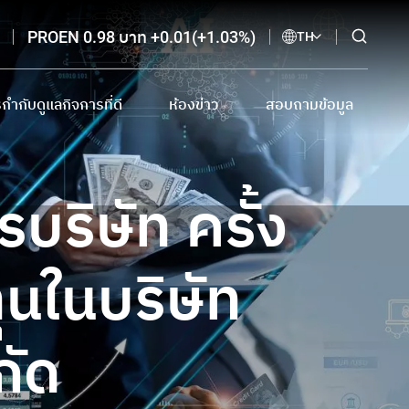
PROEN 0.98 บาท +0.01(+1.03%)
TH
กำกับดูแลกิจการที่ดี
ห้องข่าว
สอบถามข้อมูล
กำกับดูแลกิจการที่ดี และเอกสารดาวน์โหลด
ข่าวแจ้งตลาดหลักทรัพย์
ติดต่อนักลงทุนสัมพันธ์
ี
บายต่อต้านการทุจริตและแจ้งเบาะแส
ข่าวจากสื่อสิ่งพิมพ์ออนไลน์
อีเมลรับข่าวสาร
บริษัท ครั้ง
การโฆษณาทางสื่ออิเล็กทรอนิกส์
จรรยาบรรณนักลงทุนสัมพันธ์
ทุนในบริษัท
กัด